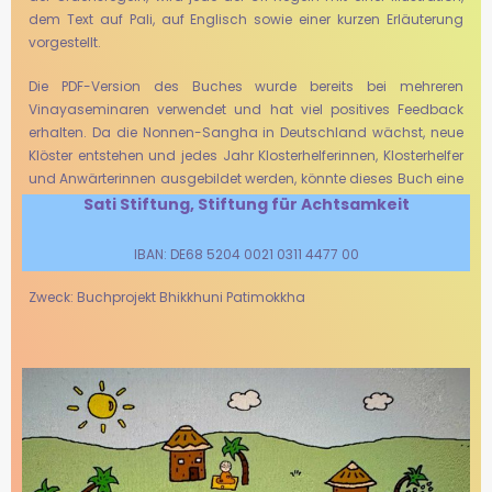
dem Text auf Pali, auf Englisch sowie einer kurzen Erläuterung
vorgestellt.
Die PDF-Version des Buches wurde bereits bei mehreren
Vinayaseminaren verwendet und hat viel positives Feedback
erhalten. Da die Nonnen-Sangha in Deutschland wächst, neue
Klöster entstehen und jedes Jahr Klosterhelferinnen, Klosterhelfer
und Anwärterinnen ausgebildet werden, könnte dieses Buch eine
große Hilfe sein.
Sati Stiftung, Stiftung für Achtsamkeit
IBAN: DE68 5204 0021 0311 4477 00
Zweck: Buchprojekt Bhikkhuni Patimokkha