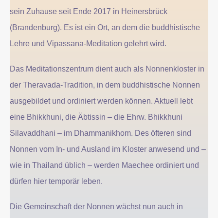
sein Zuhause seit Ende 2017 in Heinersbrück
Der Klosterinnenhof ist geschützt
(Brandenburg). Es ist ein Ort, an dem die buddhistische
und besitzt einen großen Garten.
Leider sind viele Gebäudeteile alt
Lehre und Vipassana-Meditation gelehrt wird.
und renovierungsbedürftig.
Das Meditationszentrum dient auch als Nonnenkloster in
Kloster
der Theravada-Tradition, in dem buddhistische Nonnen
ausgebildet und ordiniert werden können. Aktuell lebt
eine Bhikkhuni, die Äbtissin – die Ehrw. Bhikkhuni
Silavaddhani – im Dhammanikhom. Des öfteren sind
Nonnen vom In- und Ausland im Kloster anwesend und –
wie in Thailand üblich – werden Maechee ordiniert und
dürfen hier temporär leben.
Die Gemeinschaft der Nonnen wächst nun auch in