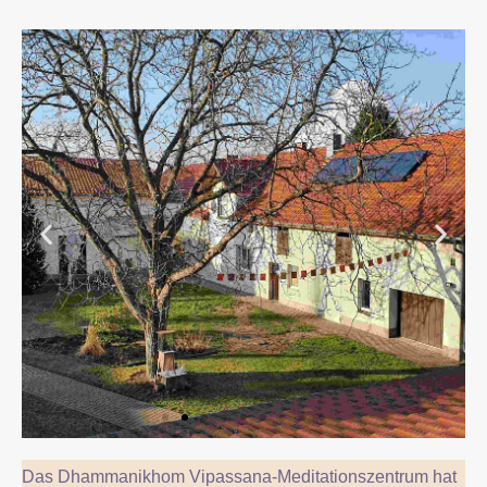
Klosterinnenhof
Das Dhammanikhom Vipassana-Meditationszentrum hat