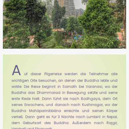
A
uf dieser Pilgerreise werden die Teilnehmer alle
wichtigen Orte besuchen, an denen der Buddha lebte und
wirkte. Die Reise beginnt in Sarnath bei Varanasi, wo der
Buddha das Dhammarad in Bewegung setzte und seine
erste Rede hielt. Dann führt sie nach Bodhgaya, dem Ort
seines Erwachens, und danach nach Kushinagar, wo der
Buddha Mahāparinibbāna erreichte und seinen Körper
verließ. Dann geht es für 3 Nächte nach Lumbinī in Nepal,
dem Geburtsort des Buddha. Außerdem nach Rajgir,
Vaishalī und Shravasti.