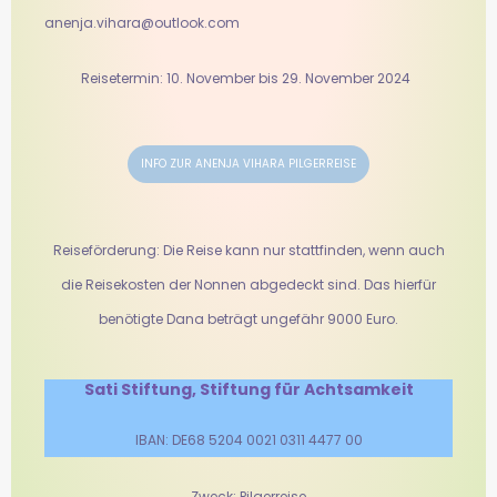
anenja.vihara@outlook.com
Reisetermin: 10. November bis 29. November 2024
INFO ZUR ANENJA VIHARA PILGERREISE
Reiseförderung: Die Reise kann nur stattfinden, wenn auch
die Reisekosten der Nonnen abgedeckt sind. Das hierfür
benötigte Dana beträgt ungefähr 9000 Euro.
Sati Stiftung, Stiftung für Achtsamkeit
IBAN: DE68 5204 0021 0311 4477 00
Zweck: Pilgerreise